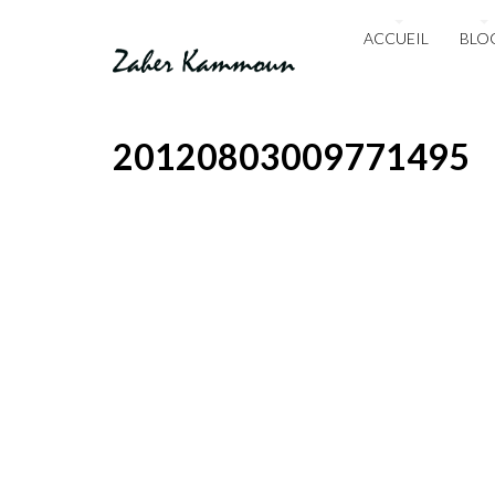
ACCUEIL
BLO
20120803009771495