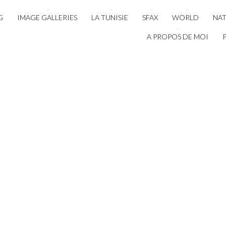
G
IMAGE GALLERIES
LA TUNISIE
SFAX
WORLD
NA
A PROPOS DE MOI