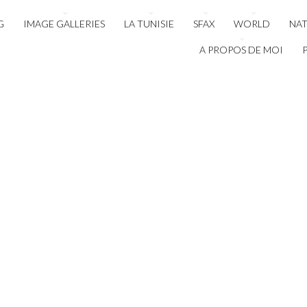
G
IMAGE GALLERIES
LA TUNISIE
SFAX
WORLD
NA
A PROPOS DE MOI