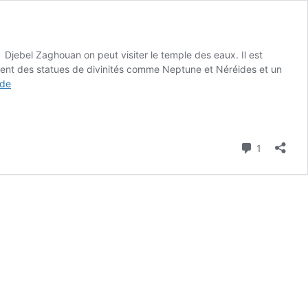
jebel Zaghouan on peut visiter le temple des eaux. Il est
aient des statues de divinités comme Neptune et Néréides et un
Temple
 de
des
eaux
Zaghouan
et
Commenta
1
l’aqueduc