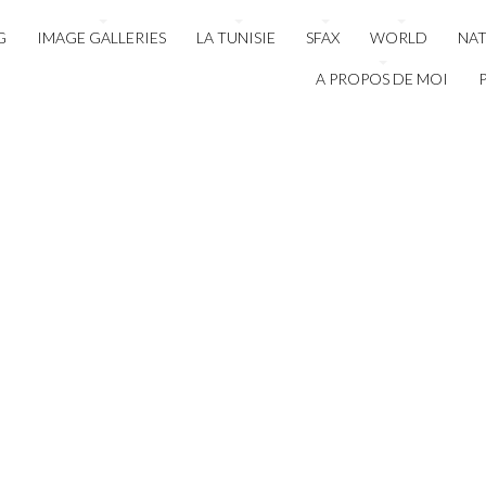
G
IMAGE GALLERIES
LA TUNISIE
SFAX
WORLD
NA
A PROPOS DE MOI