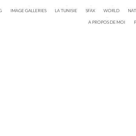
G
IMAGE GALLERIES
LA TUNISIE
SFAX
WORLD
NA
A PROPOS DE MOI