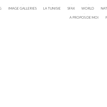
G
IMAGE GALLERIES
LA TUNISIE
SFAX
WORLD
NA
A PROPOS DE MOI