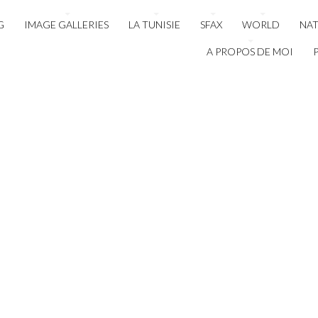
G
IMAGE GALLERIES
LA TUNISIE
SFAX
WORLD
NA
A PROPOS DE MOI