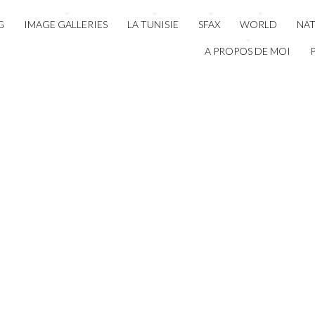
G
IMAGE GALLERIES
LA TUNISIE
SFAX
WORLD
NA
A PROPOS DE MOI