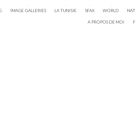
G
IMAGE GALLERIES
LA TUNISIE
SFAX
WORLD
NA
A PROPOS DE MOI