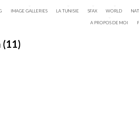
G
IMAGE GALLERIES
LA TUNISIE
SFAX
WORLD
NA
A PROPOS DE MOI
 (11)