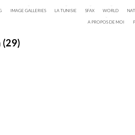
G
IMAGE GALLERIES
LA TUNISIE
SFAX
WORLD
NA
A PROPOS DE MOI
 (29)