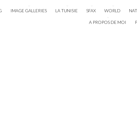
G
IMAGE GALLERIES
LA TUNISIE
SFAX
WORLD
NA
A PROPOS DE MOI