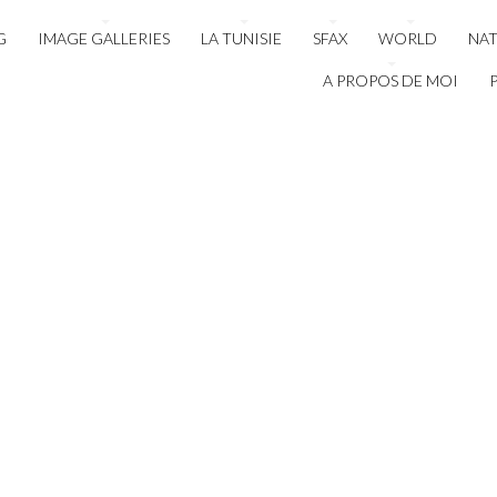
G
IMAGE GALLERIES
LA TUNISIE
SFAX
WORLD
NA
A PROPOS DE MOI