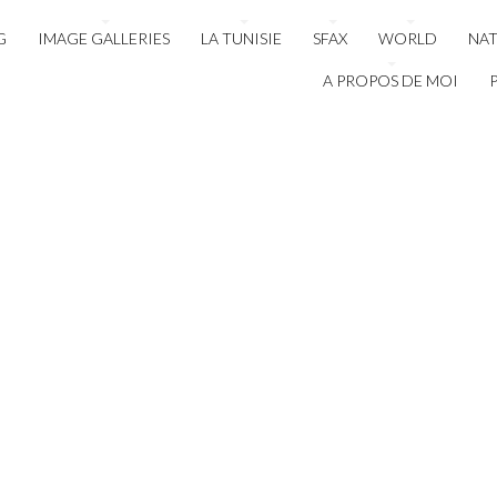
G
IMAGE GALLERIES
LA TUNISIE
SFAX
WORLD
NA
A PROPOS DE MOI