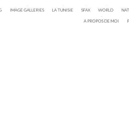
G
IMAGE GALLERIES
LA TUNISIE
SFAX
WORLD
NA
A PROPOS DE MOI