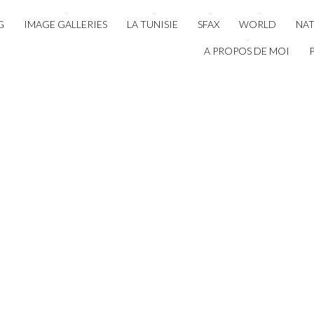
G
IMAGE GALLERIES
LA TUNISIE
SFAX
WORLD
NA
A PROPOS DE MOI