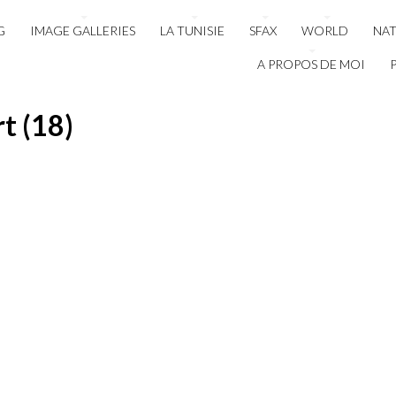
G
IMAGE GALLERIES
LA TUNISIE
SFAX
WORLD
NA
A PROPOS DE MOI
t (18)