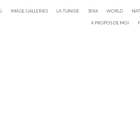
G
IMAGE GALLERIES
LA TUNISIE
SFAX
WORLD
NA
A PROPOS DE MOI