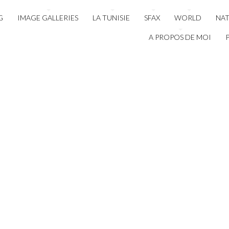
G
IMAGE GALLERIES
LA TUNISIE
SFAX
WORLD
NA
A PROPOS DE MOI