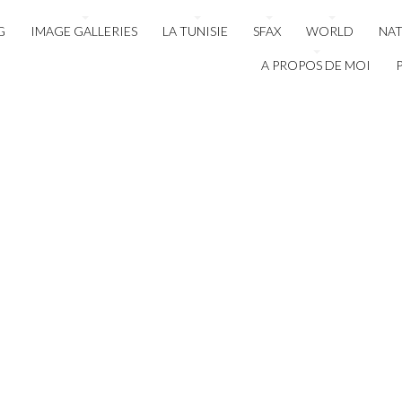
G
IMAGE GALLERIES
LA TUNISIE
SFAX
WORLD
NA
A PROPOS DE MOI