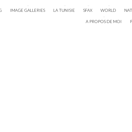
G
IMAGE GALLERIES
LA TUNISIE
SFAX
WORLD
NA
A PROPOS DE MOI