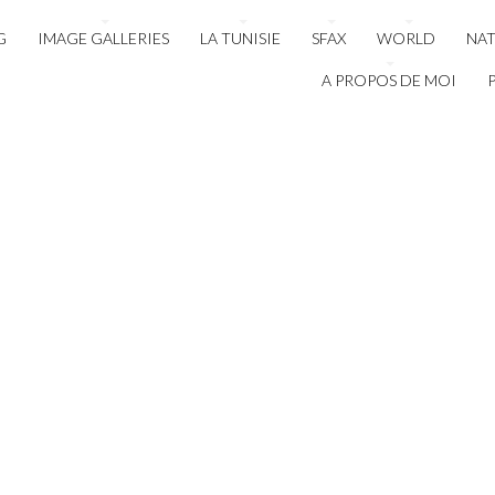
G
IMAGE GALLERIES
LA TUNISIE
SFAX
WORLD
NA
A PROPOS DE MOI