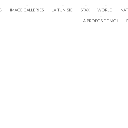
G
IMAGE GALLERIES
LA TUNISIE
SFAX
WORLD
NA
A PROPOS DE MOI