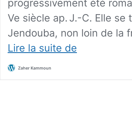
progressivement été roman
Ve siècle ap. J.-C. Elle se
Jendouba, non loin de la fr
Chemtou
Lire la suite de
et
son
musée
Zaher Kammoun