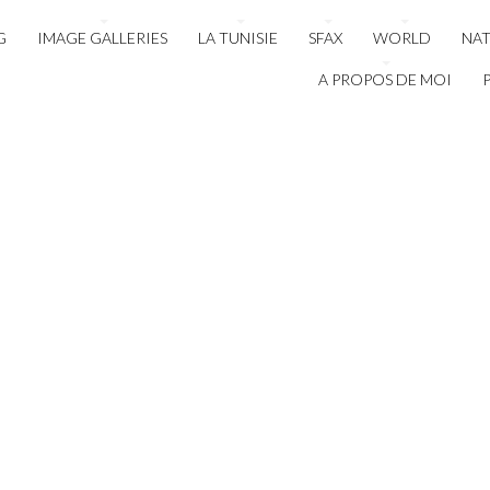
G
IMAGE GALLERIES
LA TUNISIE
SFAX
WORLD
NA
A PROPOS DE MOI