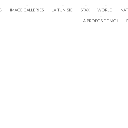
G
IMAGE GALLERIES
LA TUNISIE
SFAX
WORLD
NA
A PROPOS DE MOI