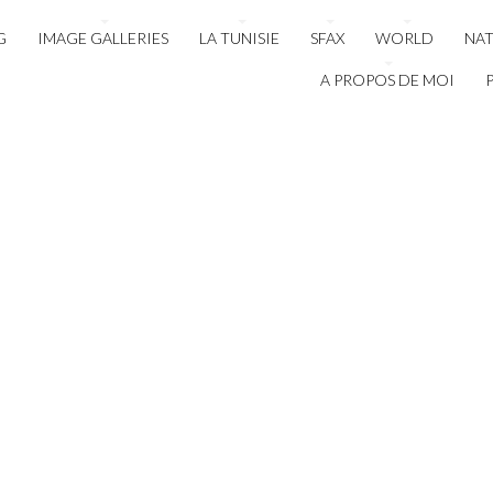
G
IMAGE GALLERIES
LA TUNISIE
SFAX
WORLD
NA
A PROPOS DE MOI