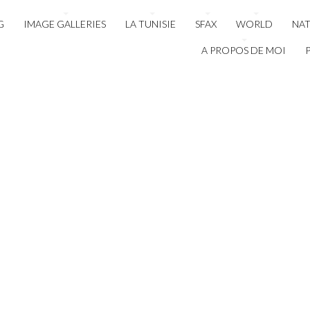
G
IMAGE GALLERIES
LA TUNISIE
SFAX
WORLD
NA
A PROPOS DE MOI