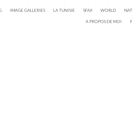
G
IMAGE GALLERIES
LA TUNISIE
SFAX
WORLD
NA
A PROPOS DE MOI