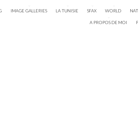
G
IMAGE GALLERIES
LA TUNISIE
SFAX
WORLD
NA
A PROPOS DE MOI