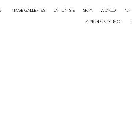
G
IMAGE GALLERIES
LA TUNISIE
SFAX
WORLD
NA
A PROPOS DE MOI