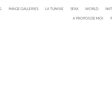
G
IMAGE GALLERIES
LA TUNISIE
SFAX
WORLD
NA
A PROPOS DE MOI