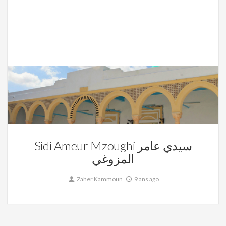
Ameur Mzoughi,
La Tunisie
1
Sidi Ameur Mzoughi سيدي عامر
المزوغي
Zaher Kammoun
9 ans ago