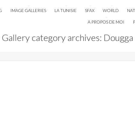
G
IMAGE GALLERIES
LA TUNISIE
SFAX
WORLD
NA
A PROPOS DE MOI
Gallery category archives: Dougga