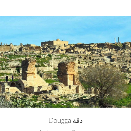
9
Dougga,
La Tunisie
Dougga دقة