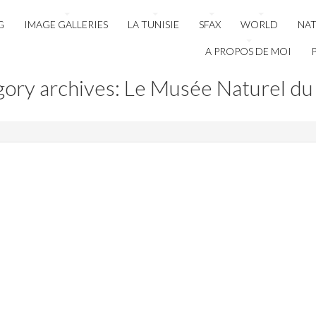
G
IMAGE GALLERIES
LA TUNISIE
SFAX
WORLD
NA
A PROPOS DE MOI
gory archives: Le Musée Naturel du