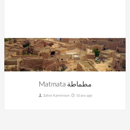
La Tunisie,
Matmata Toujane
2
Matmata مطماطة
Zaher Kammoun
10 ans ago