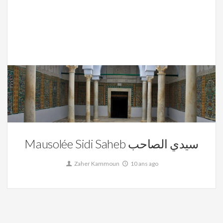
La Tunisie,
Mausolée Sidi Saheb
0
Mausolée Sidi Saheb سيدي الصاحب
Zaher Kammoun
10 ans ago