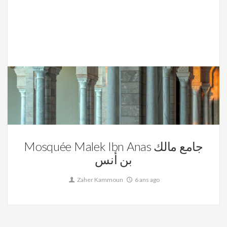
La Tunisie,
Mosquée Maled Ibn Anas
0
Mosquée Malek Ibn Anas جامع مالك
بن أنس
Zaher Kammoun
6 ans ago