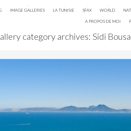
G
IMAGE GALLERIES
LA TUNISIE
SFAX
WORLD
NA
A PROPOS DE MOI
allery category archives: Sidi Bousa
3