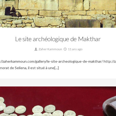
ée,
Patrimoine,
Site archéologique,
Tunisie byzantine,
Tunisie Préhistorique,
Tuni
Le site archéologique de Makthar
Zaher Kammoun
11 ans ago
p://zaherkammoun.com/gallery/le-site-archeologique-de-makthar/ http
at de Seliena, il est situé à une[...]
0