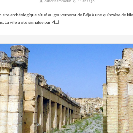
Zaher Kammoun
11 ans ago
ite archéologique situé au gouvernorat de Béja à une quinzaine de kilom
 La ville a été signalée par P[...]
0
Culture,
Patrimoine,
Tunisie byzantine,
Tunisie romaine