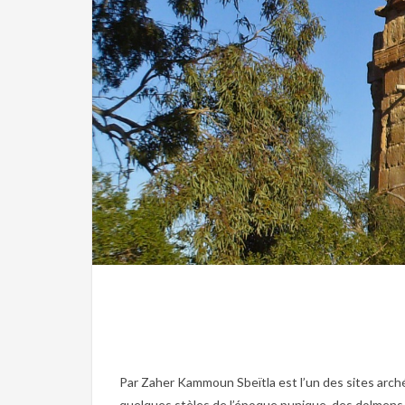
Par Zaher Kammoun Sbeïtla est l’un des sites arché
quelques stèles de l’époque punique, des dolmens au