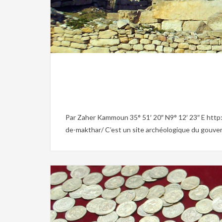
Christianisme,
Culture,
Mus
Par Zaher Kammoun 35° 51′ 20″ N9° 12′ 23″ E htt
de-makthar/ C’est un site archéologique du gouvernor