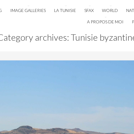
G
IMAGE GALLERIES
LA TUNISIE
SFAX
WORLD
NA
A PROPOS DE MOI
Category archives: Tunisie byzantin
0