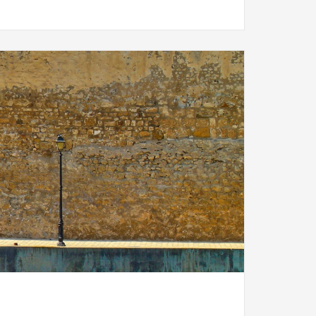
niale,
Tunisie punique,
Ville