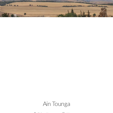
stianisme,
Culture,
Patrimoine,
Site archéologique,
Tunisie byzantine,
Tunisie ro
Ain Tounga