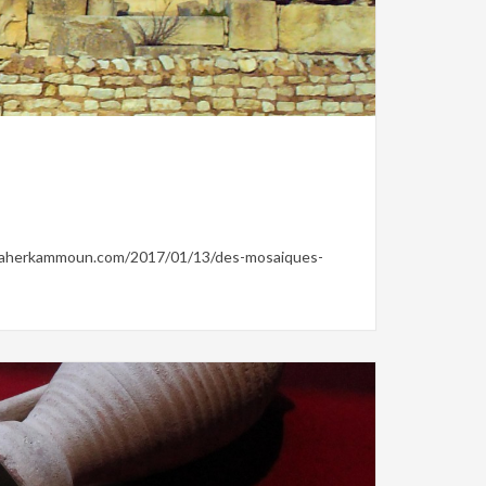
sie romaine,
Tunisie Vandale
://zaherkammoun.com/2017/01/13/des-mosaiques-