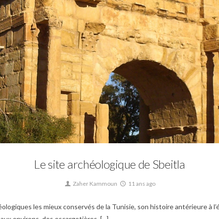
0
Culture,
Patrimoine,
Site archéologique,
Tunisie byzantine,
Tunisie romaine
Le site archéologique de Sbeitla
Zaher Kammoun
11 ans ago
ologiques les mieux conservés de la Tunisie, son histoire antérieure à l
x environs, des escargotières. [...]