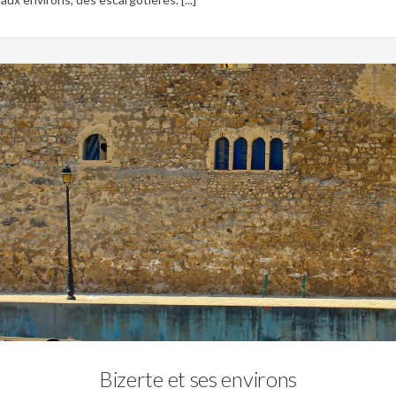
0
Patrimoine,
Site archéologique,
Tunisie Andalouse,
Tunisie byzantine,
Tunisie colo
Bizerte et ses environs