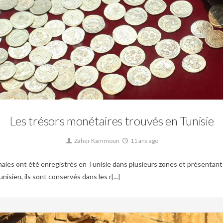
Aghlabide,
Tunisie Andalouse,
Tunisie byzantine,
Tunisie fatimide,
Tunisie Hafside
Les trésors monétaires trouvés en Tunisie
Zaher Kammoun
11 ans ago
ies ont été enregistrés en Tunisie dans plusieurs zones et présentant
nisien, ils sont conservés dans les r[...]