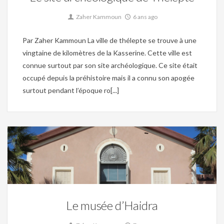
Zaher Kammoun
6 ans ago
Par Zaher Kammoun La ville de thélepte se trouve à une
vingtaine de kilomètres de la Kasserine. Cette ville est
connue surtout par son site archéologique. Ce site était
occupé depuis la préhistoire mais il a connu son apogée
surtout pendant l’époque ro[...]
Christianisme,
Mosaique,
Musée,
Site archéologique,
Tunisie byzantine,
Tunisie romaine
0
Le musée d’Haidra