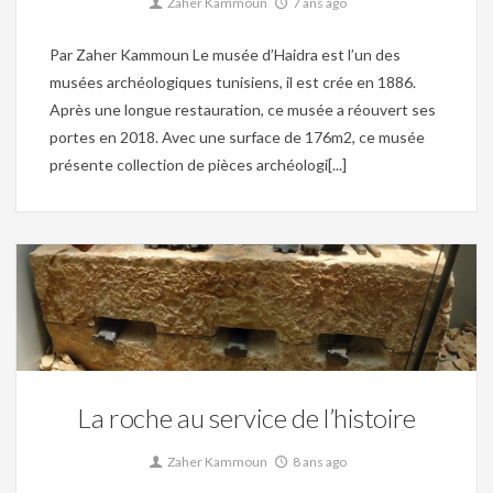
Zaher Kammoun
7 ans ago
Par Zaher Kammoun Le musée d’Haidra est l’un des
musées archéologiques tunisiens, il est crée en 1886.
Après une longue restauration, ce musée a réouvert ses
portes en 2018. Avec une surface de 176m2, ce musée
présente collection de pièces archéologi[...]
Mosaique,
Musée,
Musée du Bardo,
Patrimoine,
Site archéologique,
Tunisie Aghlabide,
Tunisie Andalouse,
Tunisie byzantine,
Tunisie coloniale,
Tunisie fatimide,
Tunisie Hafside,
Tunisie numide,
Tunisie Ottomane,
Tunisie Préhistorique,
Tunisie punique,
Tunisie romaine,
Tunisie Vandale
0
La roche au service de l’histoire
Zaher Kammoun
8 ans ago