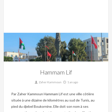
Christianisme,
Culture,
Islam,
Judaïsme,
Mosaique,
Nature,
Site archéologique,
Tunisie byzantine,
Tunisie coloniale,
Tunisie Ottomane
0
Hammam Lif
Zaher Kammoun
1 an ago
Par Zaher Kammoun Hammam Lif est une ville côtière
située à une dizaine de kilomètres au sud de Tunis, au
pied du djebel Boukornine. Elle doit son nom à ses