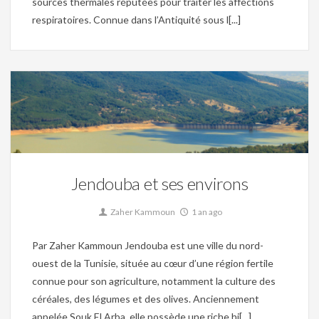
sources thermales réputées pour traiter les affections
respiratoires. Connue dans l’Antiquité sous l[...]
Christianisme,
Islam,
Mosaique,
Musée,
Patrimoine,
Site archéologique,
Tunisie byzantine,
Tunisie Ottomane,
Tunisie romaine,
Ville
0
Jendouba et ses environs
Zaher Kammoun
1 an ago
Par Zaher Kammoun Jendouba est une ville du nord-
ouest de la Tunisie, située au cœur d’une région fertile
connue pour son agriculture, notamment la culture des
céréales, des légumes et des olives. Anciennement
appelée Souk El Arba, elle possède une riche hi[...]