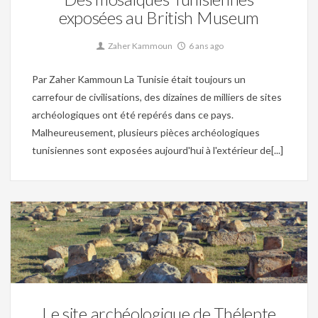
exposées au British Museum
Zaher Kammoun
6 ans ago
Par Zaher Kammoun La Tunisie était toujours un
carrefour de civilisations, des dizaines de milliers de sites
archéologiques ont été repérés dans ce pays.
Malheureusement, plusieurs pièces archéologiques
tunisiennes sont exposées aujourd'hui à l'extérieur de[...]
Christianisme,
Mosaique,
Site archéologique,
Tunisie byzantine,
Tunisie romaine
0
Le site archéologique de Thélepte