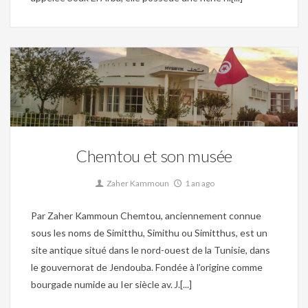
Christianisme,
Mosaique,
Musée,
Patrimoine,
Site archéologique,
Tunisie byzantine,
Tunisie romaine
0
Chemtou et son musée
Zaher Kammoun
1 an ago
Par Zaher Kammoun Chemtou, anciennement connue
sous les noms de Simitthu, Simithu ou Simitthus, est un
site antique situé dans le nord-ouest de la Tunisie, dans
le gouvernorat de Jendouba. Fondée à l’origine comme
bourgade numide au Ier siècle av. J.[...]