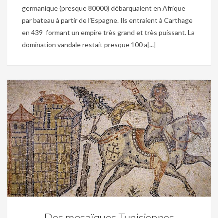
germanique (presque 80000) débarquaient en Afrique
par bateau à partir de l’Espagne. Ils entraient à Carthage
en 439 formant un empire très grand et très puissant. La
domination vandale restait presque 100 a[...]
0
Carthage,
Christianisme,
Mosaique,
Musée,
Patrimoine,
Tunisie byzantine,
Tunisie romaine,
Tunisie Vandale
Des mosaïques Tunisiennes