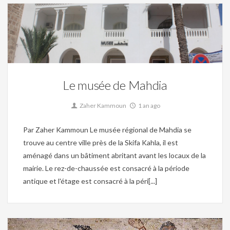
Christianisme,
Islam,
Mosaique,
Musée,
Patrimoine,
Tunisie Aghlabide,
Tunisie Andalouse,
Tunisie byzantine,
Tunisie fatimide,
Tunisie Hafside,
Tunisie numide,
Tunisie Ottomane,
Tunisie punique,
Tunisie romaine,
Tunisie Vandale
0
Le musée de Mahdia
Zaher Kammoun
1 an ago
Par Zaher Kammoun Le musée régional de Mahdia se
trouve au centre ville près de la Skifa Kahla, il est
aménagé dans un bâtiment abritant avant les locaux de la
mairie. Le rez-de-chaussée est consacré à la période
antique et l'étage est consacré à la péri[...]