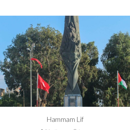
0
am,
Judaïsme,
Mosaique,
Nature,
Site archéologique,
Tunisie byzantine,
Tunisie c
Hammam Lif