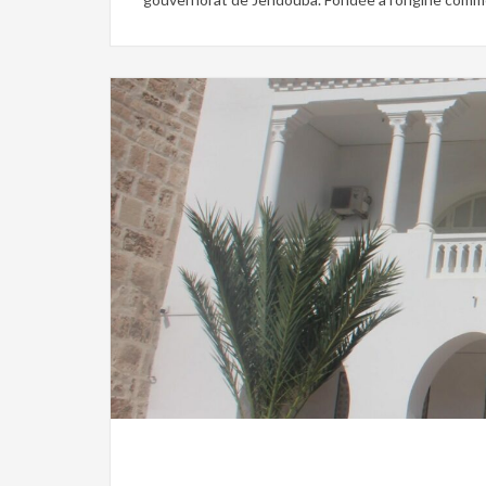
Christianisme,
Islam,
Mosaique,
Musée,
Patrimoine,
Tuni