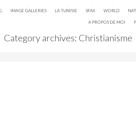
G
IMAGE GALLERIES
LA TUNISIE
SFAX
WORLD
NA
A PROPOS DE MOI
Category archives: Christianisme