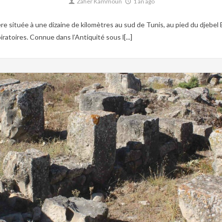
Zaher Kammoun
1 an ago
 située à une dizaine de kilomètres au sud de Tunis, au pied du djebel 
ratoires. Connue dans l’Antiquité sous l[...]
0
Christianisme,
Patrimoine,
Site archéologique,
Tunisie byzantine,
Tunisie romain