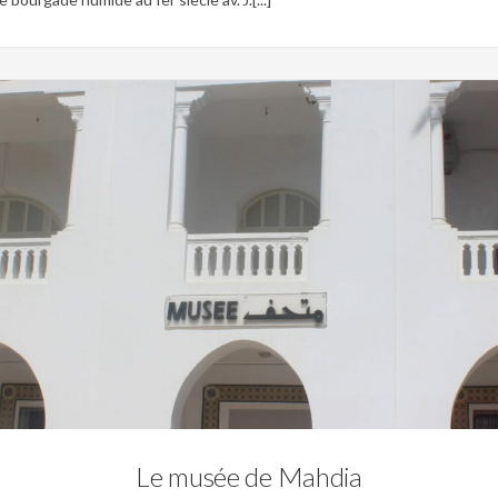
0
sie Aghlabide,
Tunisie Andalouse,
Tunisie byzantine,
Tunisie fatimide,
Tunisie Haf
Tunisie romaine,
Tunisie Vandale
Le musée de Mahdia