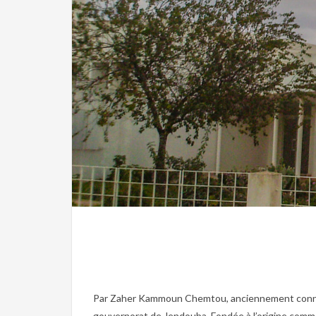
Christian
Par Zaher Kammoun Chemtou, anciennement connue so
gouvernorat de Jendouba. Fondée à l’origine comme b