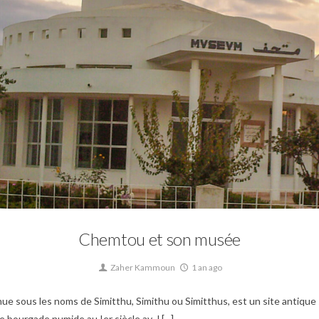
0
isme,
Mosaique,
Musée,
Patrimoine,
Site archéologique,
Tunisie byzantine,
Tunis
Chemtou et son musée
Zaher Kammoun
1 an ago
us les noms de Simitthu, Simithu ou Simitthus, est un site antique si
ourgade numide au Ier siècle av. J.[...]