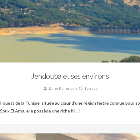
aique,
Musée,
Patrimoine,
Site archéologique,
Tunisie byzantine,
Tunisie Ottoma
Jendouba et ses environs
Zaher Kammoun
1 an ago
uest de la Tunisie, située au cœur d’une région fertile connue pour so
uk El Arba, elle possède une riche hi[...]