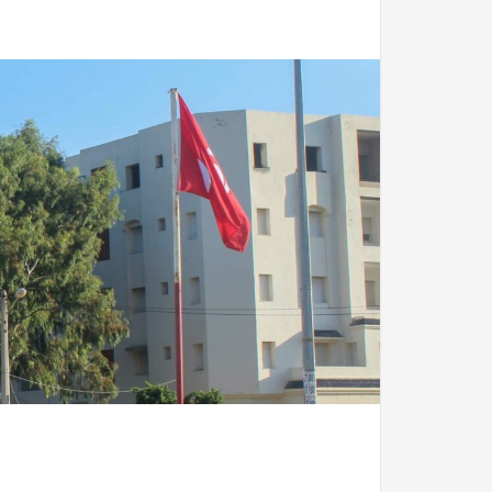
oloniale,
Tunisie Ottomane