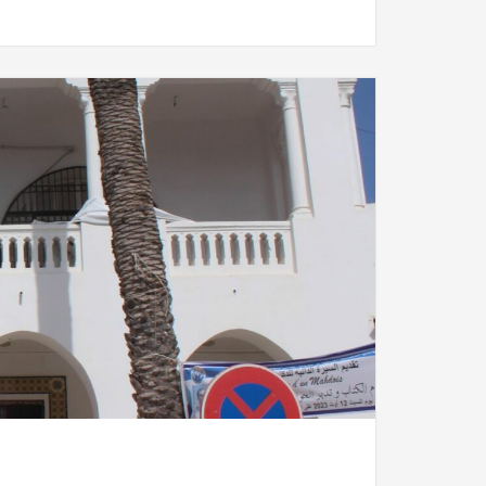
side,
Tunisie numide,
Tunisie Ottomane,
Tunisie punique,