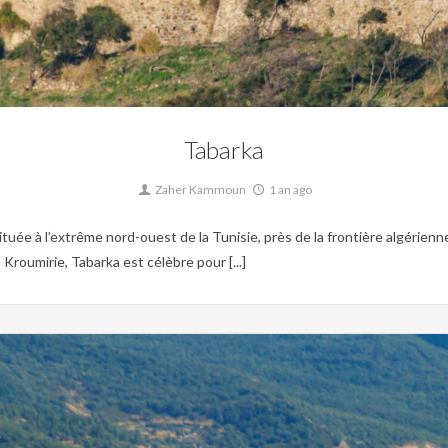
Christianisme,
Islam,
Patrimoine,
Tunisie Ottomane
Tabarka
Zaher Kammoun
1 an ago
tuée à l’extrême nord-ouest de la Tunisie, près de la frontière algérien
oumirie, Tabarka est célèbre pour [...]
0