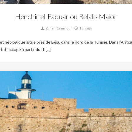
Henchir el-Faouar ou Belalis Maior
Zaher Kammoun
1 an ago
éologique situé près de Béja, dans le nord de la Tunisie. Dans l’Antiquité
ut occupé à partir du III[...]
0