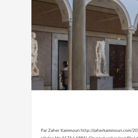
Par Zaher Kammoun http://zaherkammoun.com/2015/
siècles (de 1574 à 1881). On peut voir aujourd’hui en