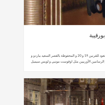
ورقيبة
لزاهر كمون نظم المعهد الوطني للتراث سنة 2013 معرضا متحفيا ببلدية صفاقس قدم لأول مرة مجموعات نادرة من اللوحات الزيتية التي تعود للقرنين 19 و 20 و المحفوظة بالقصر السعيد بباردو و