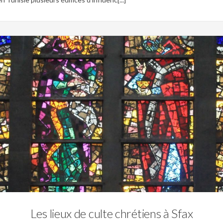
0
Christianisme,
Sfax,
Tunisie coloniale,
Tunisie Ottomane
Les lieux de culte chrétiens à Sfax