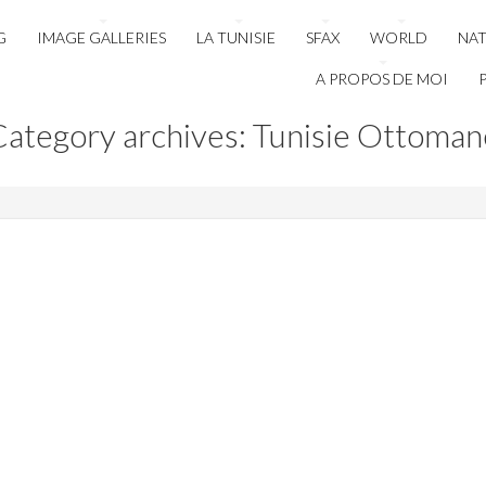
G
IMAGE GALLERIES
LA TUNISIE
SFAX
WORLD
NA
A PROPOS DE MOI
Category archives: Tunisie Ottoman