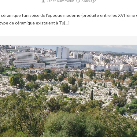
Zaher Kammoun
6 ans ago
amique tunisoise de l’époque moderne (produite entre les XVIIème et XI
 type de céramique existaient à Tu[...]
0
Culture,
Islam,
Mosquée,
Patrimoine,
Tunisie Hafside,
Tunisie Ottomane