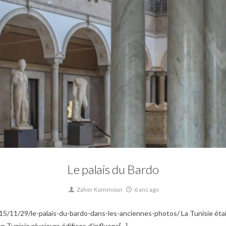
0
Mosquée,
Musée,
Musée du Bardo,
Patrimoine,
Tunisie Hafside,
Tunisie Ottoman
Le palais du Bardo
Zaher Kammoun
6 ans ago
11/29/le-palais-du-bardo-dans-les-anciennes-photos/ La Tunisie était
 Tunisie plusieurs édifices d’influenc[...]