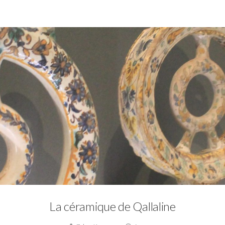
0
Artisanat,
Musée,
Musée du Bardo,
Tunisie Ottomane
La céramique de Qallaline