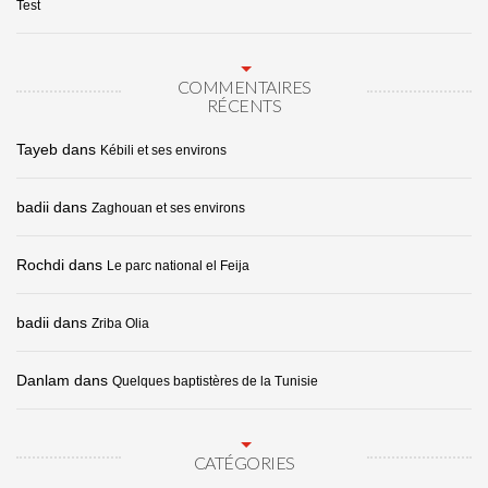
Test
COMMENTAIRES
RÉCENTS
Tayeb
dans
Kébili et ses environs
badii
dans
Zaghouan et ses environs
Rochdi
dans
Le parc national el Feija
badii
dans
Zriba Olia
Danlam
dans
Quelques baptistères de la Tunisie
CATÉGORIES