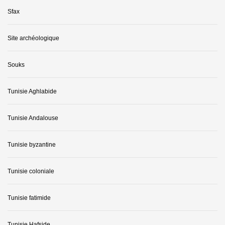
Sfax
Site archéologique
Souks
Tunisie Aghlabide
Tunisie Andalouse
Tunisie byzantine
Tunisie coloniale
Tunisie fatimide
Tunisie Hafside