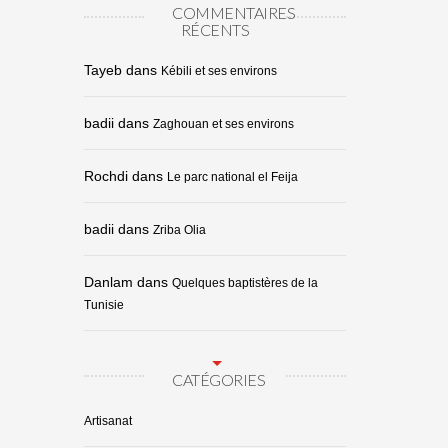
COMMENTAIRES
RÉCENTS
Tayeb
dans
Kébili et ses environs
badii
dans
Zaghouan et ses environs
Rochdi
dans
Le parc national el Feija
badii
dans
Zriba Olia
Danlam
dans
Quelques baptistères de la
Tunisie
CATÉGORIES
Artisanat