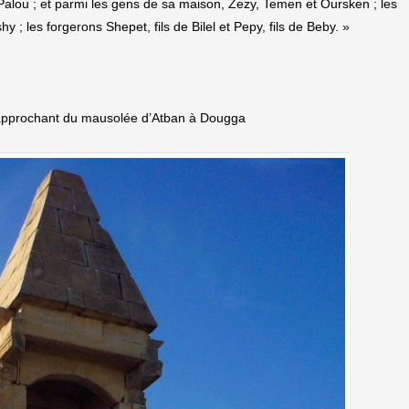
e Palou ; et parmi les gens de sa maison, Zezy, Temen et Oursken ; les
y ; les forgerons Shepet, fils de Bilel et Pepy, fils de Beby. »
rapprochant du mausolée d’Atban à Dougga