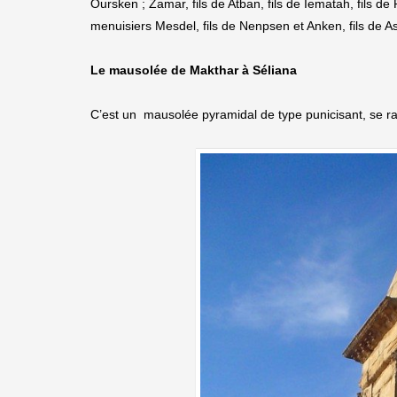
Oursken ; Zamar, fils de Atban, fils de Iematah, fils d
menuisiers Mesdel, fils de Nenpsen et Anken, fils de Ash
Le mausolée de Makthar à Séliana
C’est un mausolée pyramidal de type punicisant, se 