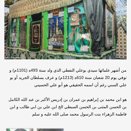
من أشهر علمائها سيدي بوعلي النفطي الذي ولد سنة 493ه (1101م) و
توفي يوم 20 شعبان سنة 610ه (1213م) و عرف بسلطان الجريد أو بو
علي السني رغم أن اسمه الحقيقي هو أبو علي الحسيني
هو ابن محمد بن إبراهيم بن عمران بن إدريس الأكبر بن عبد الله الكامل
بن الحسن المثنى بن الحسن السبطي الخ ابن علي بن ابي طالب و ابن
فاطمة الزهراء بنت الرسول محمد صلى الله عليه و سلم