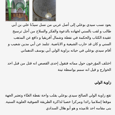
يعود نسب سيدي بوعلي إلى أصل عربي من نسل سيدّنا علي بن أبي
طالب و لقب بالسني لجهاده بالدعوة والفكر والسلاح من أجل ترسيخ
عقيدة الكتاب والحكمة في نفطة وشمال أفريقيا و دافع عن المذهب
السني و كان قد حارب الشيعية و الاباضية. تتلمذ عن أبي مدين شعيب و
أقام سيدي بوعلي في حياته بزاوية الولي أبي يوسف الدهماني
اختلف المؤرخون حول مماته فتقول إحدى القصص انه قتل من قبل احد
الخوارج و قيل انه سمم بواسطة تينة
زاوية الولي
تقع زاوية الولي الصالح سيدي بوعلي بقلب واحة نفطة الغنّاء وتعتبر الجهة
موقعا إسلاميا رائدا ومركزا خصبا لذاكرة الطريقة الصوفية العلوية السنية.
بنى مقامه احد تلاميذه و هو أبو هلال السدادي