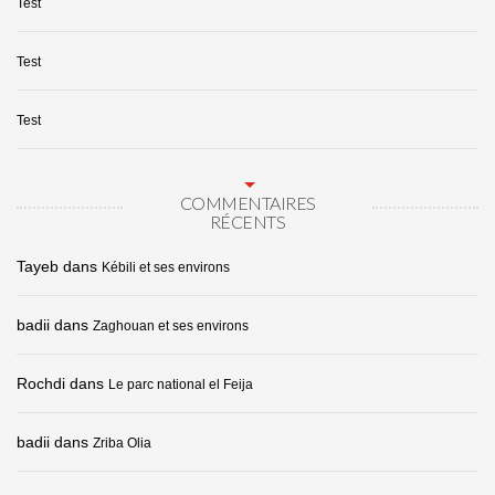
Test
Test
Test
COMMENTAIRES
RÉCENTS
Tayeb
dans
Kébili et ses environs
badii
dans
Zaghouan et ses environs
Rochdi
dans
Le parc national el Feija
badii
dans
Zriba Olia