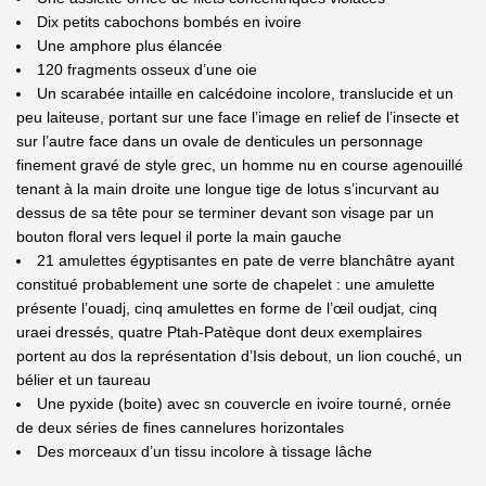
Dix petits cabochons bombés en ivoire
Une amphore plus élancée
120 fragments osseux d’une oie
Un scarabée intaille en calcédoine incolore, translucide et un
peu laiteuse, portant sur une face l’image en relief de l’insecte et
sur l’autre face dans un ovale de denticules un personnage
finement gravé de style grec, un homme nu en course agenouillé
tenant à la main droite une longue tige de lotus s’incurvant au
dessus de sa tête pour se terminer devant son visage par un
bouton floral vers lequel il porte la main gauche
21 amulettes égyptisantes en pate de verre blanchâtre ayant
constitué probablement une sorte de chapelet : une amulette
présente l’ouadj, cinq amulettes en forme de l’œil oudjat, cinq
uraei dressés, quatre Ptah-Patèque dont deux exemplaires
portent au dos la représentation d’Isis debout, un lion couché, un
bélier et un taureau
Une pyxide (boite) avec sn couvercle en ivoire tourné, ornée
de deux séries de fines cannelures horizontales
Des morceaux d’un tissu incolore à tissage lâche