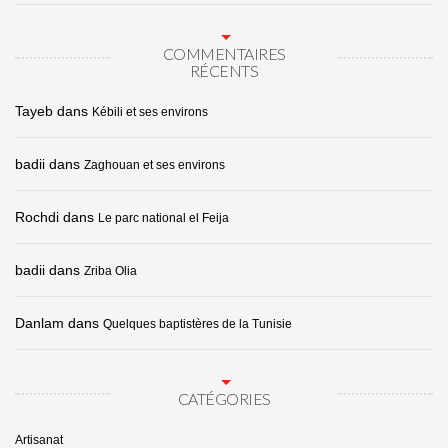
COMMENTAIRES
RÉCENTS
Tayeb
dans
Kébili et ses environs
badii
dans
Zaghouan et ses environs
Rochdi
dans
Le parc national el Feija
badii
dans
Zriba Olia
Danlam
dans
Quelques baptistères de la Tunisie
CATÉGORIES
Artisanat