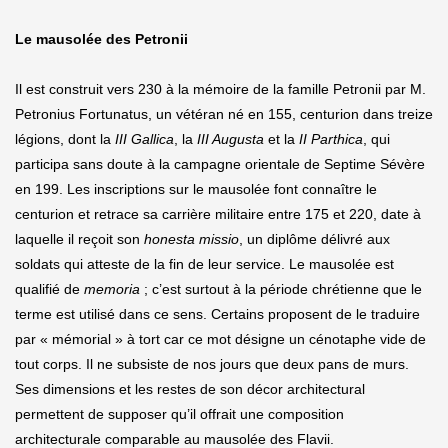
Le mausolée des Petronii
Il est construit vers 230 à la mémoire de la famille Petronii par M.
Petronius Fortunatus, un vétéran né en 155, centurion dans treize
légions, dont la
III Gallica
, la
III Augusta
et la
II Parthica
, qui
participa sans doute à la campagne orientale de Septime Sévère
en 199. Les inscriptions sur le mausolée font connaître le
centurion et retrace sa carrière militaire entre 175 et 220, date à
laquelle il reçoit son
honesta missio
, un diplôme délivré aux
soldats qui atteste de la fin de leur service. Le mausolée est
qualifié de
memoria
; c’est surtout à la période chrétienne que le
terme est utilisé dans ce sens. Certains proposent de le traduire
par « mémorial » à tort car ce mot désigne un cénotaphe vide de
tout corps. Il ne subsiste de nos jours que deux pans de murs.
Ses dimensions et les restes de son décor architectural
permettent de supposer qu’il offrait une composition
architecturale comparable au mausolée des Flavii.