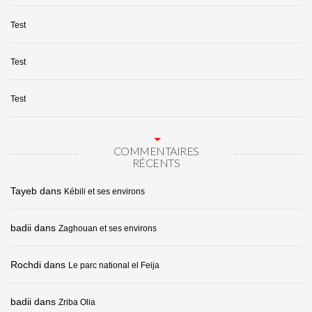
Test
Test
Test
COMMENTAIRES
RÉCENTS
Tayeb
dans
Kébili et ses environs
badii
dans
Zaghouan et ses environs
Rochdi
dans
Le parc national el Feija
badii
dans
Zriba Olia