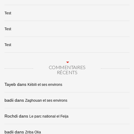
Test
Test
Test
COMMENTAIRES
RÉCENTS
Tayeb
dans
Kébili et ses environs
badii
dans
Zaghouan et ses environs
Rochdi
dans
Le parc national el Feija
badii
dans
Zriba Olia